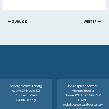
ZURÜCK
WEITER
Kontakt
Stadtgestalter Leipzig
Ihr Ansprechpartner:
c/o W&R Media KG
Michael Rücker
Richterstraße 7
Phone: 0341 697 697 77 0
04105 Leipzig
E-Mail:
redaktion@stadtgestalter-